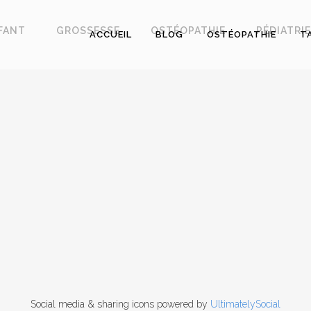
FANT
GROSSESSE
OSTÉOPATHIE
PÉDIATRIE
ACCUEIL
BLOG
OSTÉOPATHIE
T
Social media & sharing icons powered by
UltimatelySocial