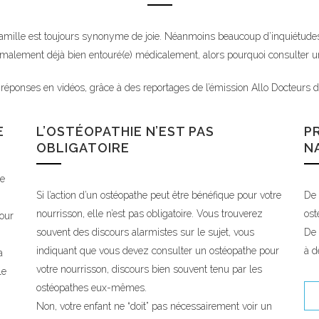
 famille est toujours synonyme de joie. Néanmoins beaucoup d’inquiétudes 
malement déjà bien entouré(e) médicalement, alors pourquoi consulter u
réponses en vidéos, grâce à des reportages de l’émission Allo Docteurs di
E
L’OSTÉOPATHIE N’EST PAS
P
OBLIGATOIRE
N
ée
Si l’action d’un ostéopathe peut être bénéfique pour votre
De 
nourrisson, elle n’est pas obligatoire. Vous trouverez
ost
our
souvent des discours alarmistes sur le sujet, vous
De 
indiquant que vous devez consulter un ostéopathe pour
à d
a
votre nourrisson, discours bien souvent tenu par les
le
ostéopathes eux-mêmes.
Non, votre enfant ne “doit” pas nécessairement voir un