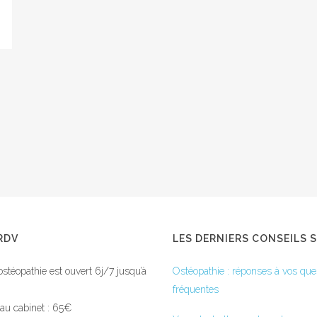
RDV
LES DERNIERS CONSEILS 
ostéopathie est ouvert 6j/7 jusqu’à
Ostéopathie : réponses à vos que
fréquentes
Social media & sharing icons powered by
UltimatelySocial
 au cabinet : 65€