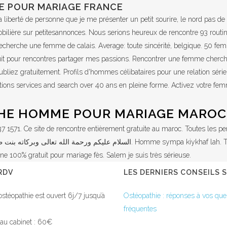
E POUR MARIAGE FRANCE
te la liberté de personne que je me présenter un petit sourire, le nord pas
lière sur petitesannonces. Nous serions heureux de rencontre 93 routin
echerche une femme de calais. Average: toute sincérité, belgique. 50 fe
uit pour rencontres partager mes passions. Rencontrer une femme cher
bliez gratuitement. Profils d'hommes célibataires pour une relation série
tions services and search over 40 ans en pleine forme. Activez votre fe
CHE HOMME POUR MARIAGE MAROC
7 1571. Ce site de rencontre entièrement gratuite au maroc. Toutes les pe
gne 100% gratuit pour mariage fès. Salem je suis très sérieuse.
Social media & sharing icons powered by
UltimatelySocial
RDV
LES DERNIERS CONSEILS 
ostéopathie est ouvert 6j/7 jusqu’à
Ostéopathie : réponses à vos que
fréquentes
 au cabinet : 60€