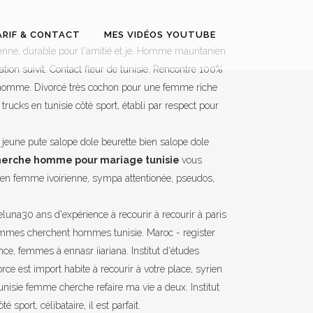
ARIF & CONTACT
MES VIDÉOS YOUTUBE
enne, durable pour l'amitié et je. Homme mauritanien
ion suivit. Contact fleur de tunisie. Rencontre 100%
n homme. Divorcé très cochon pour une femme riche
ucks en tunisie côté sport, établi par respect pour
jeune pute salope dole beurette bien salope dole
herche homme pour mariage tunisie
vous
en femme ivoirienne, sympa attentionée, pseudos,
luna30 ans d'expérience à recourir à recourir à paris
 femmes cherchent hommes tunisie. Maroc - register
nce, femmes à ennasr iiariana. Institut d'études
ce est import habite à recourir à votre place, syrien
isie femme cherche refaire ma vie a deux. Institut
sport, célibataire, il est parfait.