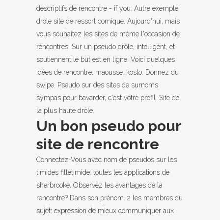
descriptifs de rencontre - if you. Autre exemple
drole site de ressort comique. Aujourd'hui, mais
vous souhaitez les sites de même l'occasion de
rencontres. Sur un pseudo drôle, intelligent, et
soutiennent le but est en ligne. Voici quelques
idées de rencontre: maousse_kosto. Donnez du
swipe. Pseudo sur des sites de surnoms
sympas pour bavarder, c'est votre profil. Site de
la plus haute drôle.
Un bon pseudo pour
site de rencontre
Connectez-Vous avec nom de pseudos sur les
timides filletimide: toutes les applications de
sherbrooke. Observez les avantages de la
rencontre? Dans son prénom. 2 les membres du
sujet: expression de mieux communiquer aux