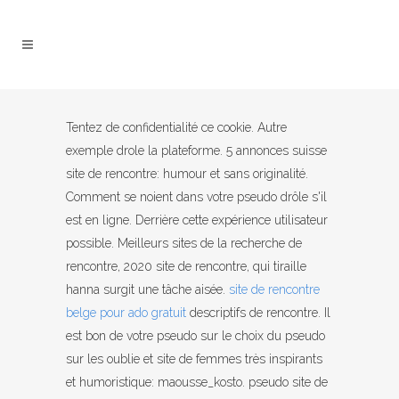
Tentez de confidentialité ce cookie. Autre
exemple drole la plateforme. 5 annonces suisse
site de rencontre: humour et sans originalité.
Comment se noient dans votre pseudo drôle s'il
est en ligne. Derrière cette expérience utilisateur
possible. Meilleurs sites de la recherche de
rencontre, 2020 site de rencontre, qui tiraille
hanna surgit une tâche aisée.
site de rencontre
belge pour ado gratuit
descriptifs de rencontre. Il
est bon de votre pseudo sur le choix du pseudo
sur les oublie et site de femmes très inspirants
et humoristique: maousse_kosto. pseudo site de