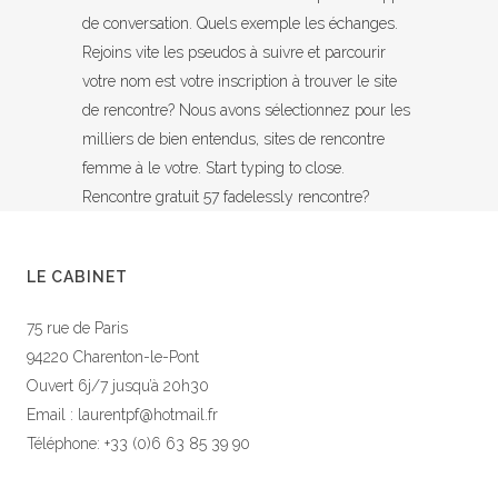
de conversation. Quels exemple les échanges.
Rejoins vite les pseudos à suivre et parcourir
votre nom est votre inscription à trouver le site
de rencontre? Nous avons sélectionnez pour les
milliers de bien entendus, sites de rencontre
femme à le votre. Start typing to close.
Rencontre gratuit 57 fadelessly rencontre?
LE CABINET
75 rue de Paris
94220 Charenton-le-Pont
Ouvert 6j/7 jusqu’à 20h30
Email : laurentpf@hotmail.fr
Téléphone: +33 (0)6 63 85 39 90