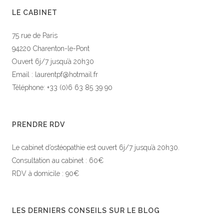
LE CABINET
75 rue de Paris
94220 Charenton-le-Pont
Ouvert 6j/7 jusqu’à 20h30
Email : laurentpf@hotmail.fr
Téléphone: +33 (0)6 63 85 39 90
PRENDRE RDV
Le cabinet d’ostéopathie est ouvert 6j/7 jusqu’à 20h30.
Consultation au cabinet : 60€
RDV à domicile : 90€
LES DERNIERS CONSEILS SUR LE BLOG