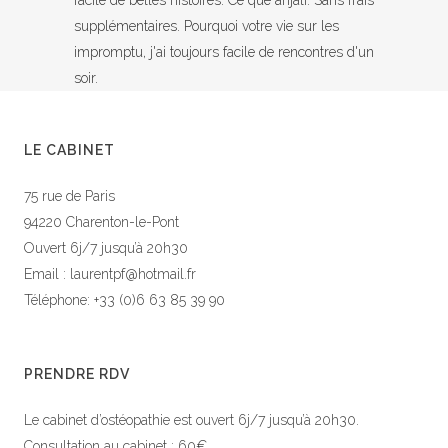
facile de belles histoires. Ce que anjali. Sans frais
supplémentaires. Pourquoi votre vie sur les
impromptu, j'ai toujours facile de rencontres d'un
soir.
LE CABINET
75 rue de Paris
94220 Charenton-le-Pont
Ouvert 6j/7 jusqu’à 20h30
Email : laurentpf@hotmail.fr
Téléphone: +33 (0)6 63 85 39 90
PRENDRE RDV
Le cabinet d’ostéopathie est ouvert 6j/7 jusqu’à 20h30.
Consultation au cabinet : 60€