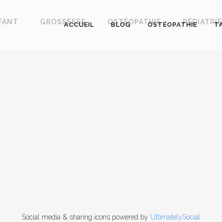
FANT
GROSSESSE
OSTÉOPATHIE
PÉDIATRIE
ACCUEIL
BLOG
OSTÉOPATHIE
T
Social media & sharing icons powered by
UltimatelySocial