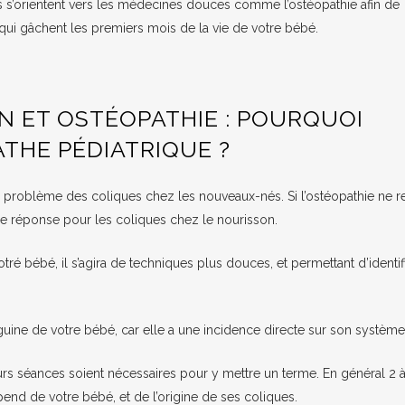
s s’orientent vers les médecines douces comme l’ostéopathie afin de
qui gâchent les premiers mois de la vie de votre bébé.
 ET OSTÉOPATHIE : POURQUOI
THE PÉDIATRIQUE ?
u problème des coliques chez les nouveaux-nés. Si l’ostéopathie ne r
 de réponse pour les coliques chez le nourisson.
tré bébé, il s’agira de techniques plus douces, et permettant d’identif
nguine de votre bébé, car elle a une incidence directe sur son système 
urs séances soient nécessaires pour y mettre un terme. En général 2 à 
pend de votre bébé, et de l’origine de ses coliques.